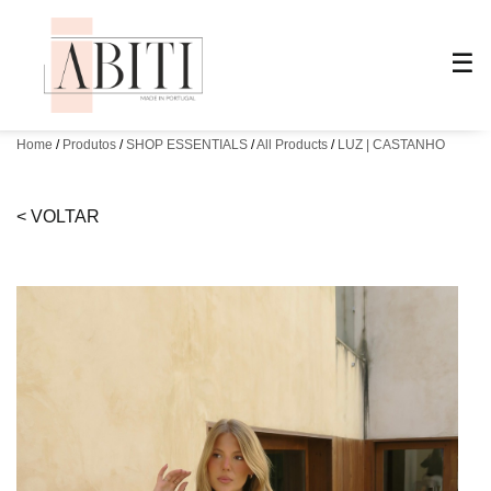
☰
☰
Home
0
0
Produtos
SHOP ESSENTIALS
All Products
LUZ | CASTANHO
< VOLTAR
SUMMER
SUMMER
SHOP
SHOP
ESSENTIALS
ESSENTIALS
ACESSORIES
ACESSORIES