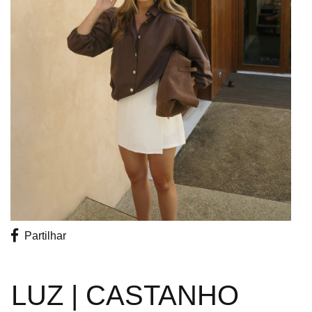
Promoções
Promoções
Partilhar
LUZ | CASTANHO