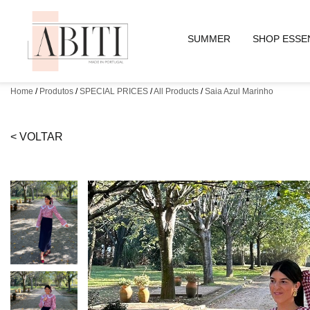
SUMMER
SHOP ESSE
Home
0
0
Produtos
SPECIAL PRICES
All Products
Saia Azul Marinho
< VOLTAR
SUMMER
SUMMER
SHOP
SHOP
ESSENTIALS
ESSENTIALS
ACESSORIES
ACESSORIES