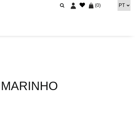
(
0
)
L MARINHO